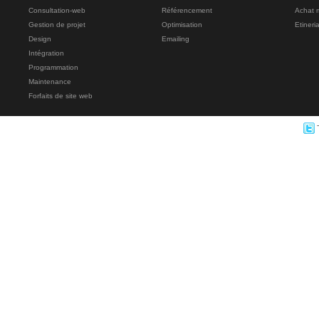
Consultation-web
Référencement
Achat 
Gestion de projet
Optimisation
Etineri
Design
Emailing
Intégration
Programmation
Maintenance
Forfaits de site web
T